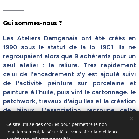
Qui sommes-nous ?
Les Ateliers Damganais ont été créés en
1990 sous le statut de la loi 1901. Ils ne
regroupaient alors que 9 adhérents pour un
seul atelier : la reliure. Très rapidement
celui de l'encadrement s'y est ajouté suivi
de l'activité peinture sur porcelaine et
peinture à l'huile, puis vint le cartonnage, le
patchwork, travaux d'aiguilles et la création
de bijoux. L'association regroupe cette
année 96 adhérents. Quelque soit la
Ce site utilise des cookies pour permettre le bon
discipline envisagée, vous acquerrez
fonctionnement, la sécurité, et vous offrir la meilleure
rapidement les techniques nécessaires à la