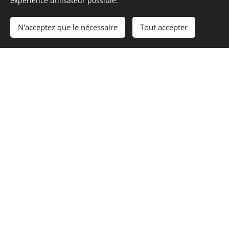
expérience utilisateur possible.
réalisation de vos divers ouvrages. Vous
surprendrez vos amis et vos proches par la
N'acceptez que le nécessaire
Tout accepter
qualité de vos travaux.
Notre organigramme:
Présidente:
Mme Ghislaine BLAIS
Vice Présidente :
Mme Brigitte
AUBRON
Trésorière:
Mme Sylvaine LE
TORRIELLEC
Secrétaire:
Mme Isabelle ROUILLÉ